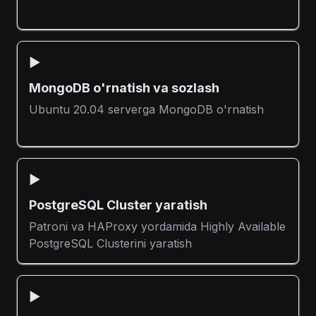
▶️
MongoDB o'rnatish va sozlash
Ubuntu 20.04 serverga MongoDB o'rnatish
▶️
PostgreSQL Cluster yaratish
Patroni va HAProxy yordamida Highly Available
PostgreSQL Clusterini yaratish
▶️