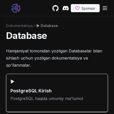
Skip to content
GitHub
(opens in a new tab)
Discord
(opens in a new tab)
Dokumentatsiya
▶️ Database
Database
Hamjamiyat tomonidan yozilgan Databaselar bilan
ishlash uchun yozilgan dokumentatsiya va
qo'llanmalar.
▶️
PostgreSQL Kirish
PostgreSQL haqida umumiy ma'lumot