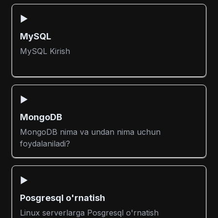
▶️
MySQL
MySQL Kirish
▶️
MongoDB
MongoDB nima va undan nima uchun
foydalaniladi?
▶️
Posgresql o'rnatish
Linux serverlarga Posgresql o'rnatish