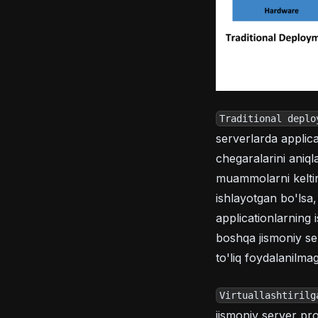
Traditional deplo
serverlarda applica
chegaralarini aniql
muammolarni keltiri
ishlayotgan bo'lsa,
applicationlarning 
boshqa jismoniy se
to'liq foydalanilma
Virtuallashtirilg
jismoniy server pro