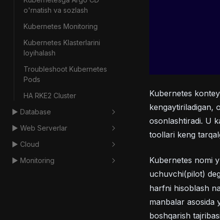
o'rnatish va sozlash
Spring Boot Deployment
Kubernetes Monitoring
Sonatype Nexus
Kubernetes Klasterlarini
.NET Core Deployment
loyihalash
Troubleshoot Kubernetes
Pods
Kubernetes konteyn
HA RKE2 Cluster
kengaytiriladigan, 
▶️ Database
osonlashtiradi. U k
▶️ Web Serverlar
PostgreSQL Kirish
toollari keng tarqa
▶️ Cloud
MySQL
Load Balancing
Kubernetes nomi yu
▶️ Monitoring
MongoDB
NGINX Load Balancing
Azure Network sozlash
uchuvchi(pilot) de
Posgresql o'rnatish
HAProxy Load Balancing
GCP Network sozlash
ELK Stackga Kirish
harfni hisoblash na
MongoDB o'rnatish va
Dinamik subdomenlar
Amazon ECS + ECR + Code
ELK Stack Cluster o'rnatish
manbalar asosida ya
sozlash
sozlash
Pipeline deployment
va sozlash
boshqarish tajribasi
PostgreSQL Cluster yaratish
APM Server Sozlash