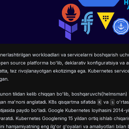
erlashtirilgan workloadlari va servicelarni boshqarish uchu
open source platforma bo'lib, deklarativ konfiguratsiya va a
atta, tez rivojlanayotgan ekotizimga ega. Kubernetes service
lgan.
non tilidan kelib chiqqan bo'lib, boshqaruvchi(helmsman) 
gan ma'noni anglatadi. K8s qisqartma sifatida
va
o'rtas
K
s
tijasida paydo bo'ladi. Google Kubernetes loyihasini 2014-y
ratdi. Kubernetes Googlening 15 yildan ortiq ishlab chiqari
ni hamjamiyatning eng ilg'or g'oyalari va amaliyotlari bilan b