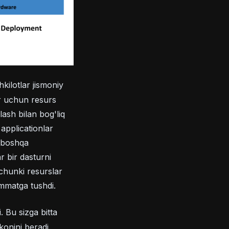
kilotlar jismoniy
ar uchun resurs
ash bilan bog'liq
applicationlar
a boshqa
r bir dasturni
chunki resurslar
immatga tushdi.
i. Bu sizga bitta
konini beradi.