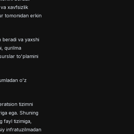
 va xavfsizlik
tur tomonidan erkin
n beradi va yaxshi
i, qurilma
surslar to'plamini
jumladan o'z
ratsion tizimni
riga ega. Shuning
fayl tizimiga,
iy infratuzilmadan