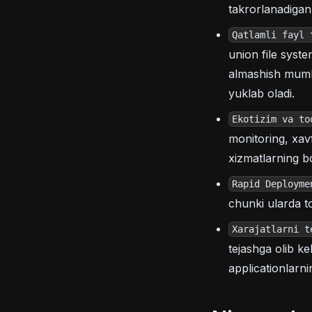
takrorlanadigan 
Qatlamli fayl 
union file syst
almashish mumki
yuklab oladi.
Ekotizim va to
monitoring, xavf
xizmatlarning bo
Rapid Deployme
chunki ularda to
Xarajatlarni t
tejashga olib k
applicationlarni