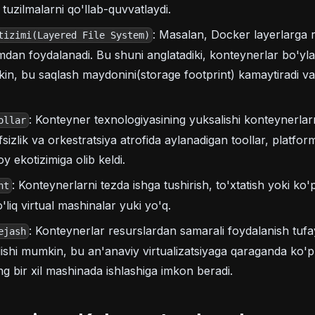
tuzilmalarni qo'llab-quvvatlaydi.
: Masalan, Docker layerlarga 
tizimi(Layered File System)
emdan foydalanadi. Bu shuni anglatadiki, konteynerlar bo'yl
n, bu saqlash maydonini(storage footprint) kamaytiradi va
: Konteyner texnologiyasining yuksalishi konteynerlar
ollar
sizlik va orkestratsiya atrofida aylanadigan toollar, platfor
y ekotizimiga olib keldi.
: Konteynerlarni tezda ishga tushirish, to'xtatish yoki ko
nt
'liq virtual mashinalar yuki yo'q.
: Konteynerlar resurslardan samarali foydalanish tufayl
ejash
elishi mumkin, bu an'anaviy virtualizatsiyaga qaraganda ko'
ng bir xil mashinada ishlashiga imkon beradi.