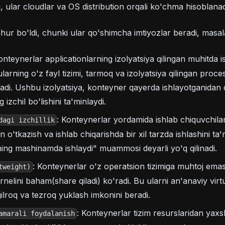
li, ular cloudlar va OS distribution orqali ko'chma hisoblanad
ur bo'ldi, chunki ular qo'shimcha imtiyozlar beradi, masal
onteynerlar applicationlarning izolyatsiya qilingan muhitda i
ularning o'z fayl tizimi, tarmoq va izolyatsiya qilingan pro
tadi. Ushbu izolyatsiya, konteyner qayerda ishlayotganidan q
izchil bo'lishini ta'minlaydi.
: Konteynerlar yordamida ishlab chiquvchilar
dagi izchillik
n o'tkazish va ishlab chiqarishda bir xil tarzda ishlashini t
ing mashinamda ishlaydi" muammosi deyarli yo'q qilinadi.
: Konteynerlar o'z operatsion tizimiga muhtoj emas
tweight)
rnelini baham(share qiladi) ko'radi. Bu ularni an'anaviy vir
lroq va tezroq yuklash imkonini beradi.
: Konteynerlar tizim resurslaridan yaxs
amarali foydalanish