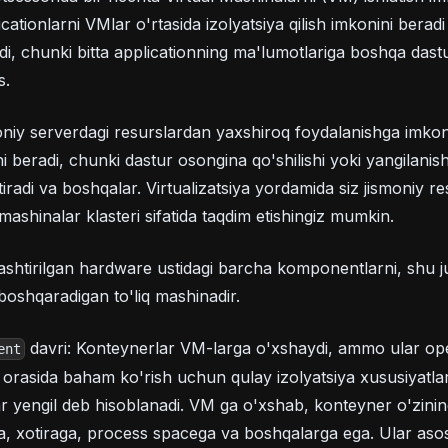
icationlarni VMlar o'rtasida izolyatsiya qilish imkonini beradi
ydi, chunki bitta applicationning ma'lumotlariga boshqa das
s.
smoniy serverdagi resurslardan yaxshiroq foydalanishga imko
 beradi, chunki dastur osongina qo'shilishi yoki yangilanish
tiradi va boshqalar. Virtualizatsiya yordamida siz jismoniy re
 mashinalar klasteri sifatida taqdim etishingiz mumkin.
lashtirilgan hardware ustidagi barcha komponentlarni, shu 
 boshqaradigan to'liq mashinadir.
davri: Konteynerlar VM-larga o'xshaydi, ammo ular ope
ent
r orasida baham ko'rish uchun qulay izolyatsiya xususiyatla
 yengil deb hisoblanadi. VM ga o'xshab, konteyner o'zining 
a, xotiraga, process spacega va boshqalarga ega. Ular asos