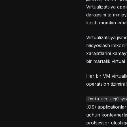
Virtualizatsiya appl
darajasini ta'minla
kirish mumkin ema
Virtualizatsiya ji
miqyoslash imkonini
xarajatlarini kamay
bir martalik virtual
Har bir VM virtual
operatsion tizimini
Container deploym
(OS) applicationla
uchun konteynerlar
protsessor ulushig