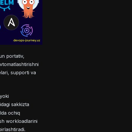
n portativ,
vtomatlashtirishni
lari, supporti va
yoki
idagi sakkizta
ilda ochiq
sh workloadlarini
irlashtiradi.