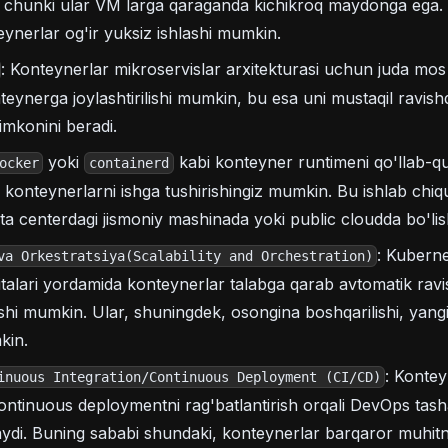
, chunki ular VM larga qaraganda kichikroq maydonga ega. B
eynerlar og'ir yuksiz ishlashi mumkin.
: Konteynerlar mikroservislar arxitekturasi uchun juda mos 
eynerga joylashtirilishi mumkin, bu esa uni mustaqil ravishd
imkonini beradi.
yoki
kabi konteyner runtimeni qo'llab-q
ocker
containerd
konteynerlarni ishga tushirishingiz mumkin. Bu ishlab chiq
ta centerdagi jismoniy mashinada yoki public cloudda bo'li
: Kuberne
va Orkestratsiya(Scalability and Orchestration)
italari yordamida konteynerlar talabga qarab avtomatik ravi
lishi mumkin. Ular, shuningdek, osongina boshqarilishi, yang
kin.
: Konte
inuous Integration/Continuous Deployment (CI/CD)
continuous deploymentni rag'batlantirish orqali DevOps tash
aydi. Buning sababi shundaki, konteynerlar barqaror muhitni