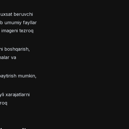
ruxsat beruvchi
ab umumiy fayllar
 imageni tezroq
ni boshqarish,
malar va
'paytirish mumkin,
i xarajatlarni
proq