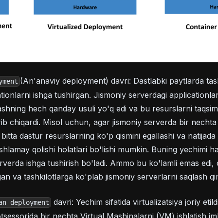
(An'anaviy deployment) davri: Dastlabki paytlarda tash
yment
tionlarni ishga tushirgan. Jismoniy serverdagi applicationl
ashning hech qanday usuli yo'q edi va bu resurslarni taqsiml
b chiqardi. Misol uchun, agar jismoniy serverda bir nechta 
 bitta dastur resurslarning ko'p qismini egallashi va natijad
ishlamay qolishi holatlari bo'lishi mumkin. Buning yechimi ha
rverda ishga tushirish bo'ladi. Ammo bu ko'lamli emas edi, 
gan va tashkilotlarga ko'plab jismoniy serverlarni saqlash q
davri: Yechim sifatida virtualizatsiya joriy etild
an deployment
tsessorida bir nechta Virtual Mashinalarni (VM) ishlatish im