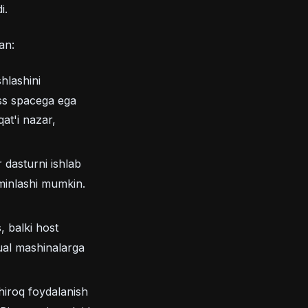
i.
an:
shlashini
cess spacega ega
at'i nazar,
 dasturni ishlab
a'minlashi mumkin.
, balki host
tual mashinalarga
hiroq foydalanish