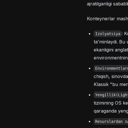
ajratilganligi sabab
Konteynerlar mashh
: K
Izolyatsiya
ta'minlaydi. Bu 
ekanligini angla
environmentning 
Environmentlar
chiqish, sinovda
Klassik "bu men
Yengillik(Ligh
tizimining OS ke
qaraganda yengi
Resurslardan s