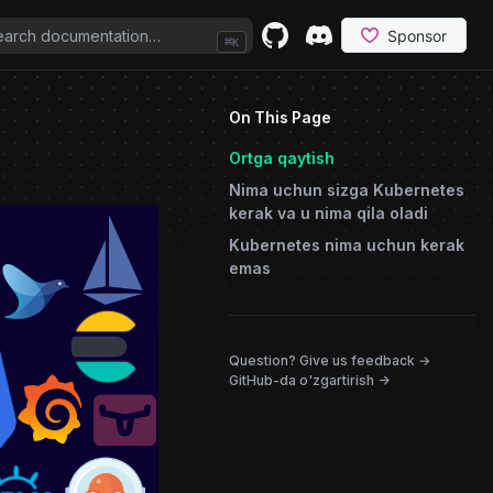
⌘
K
GitHub
(opens in a new tab)
Discord
(opens in a new tab)
On This Page
Ortga qaytish
Nima uchun sizga Kubernetes
kerak va u nima qila oladi
Kubernetes nima uchun kerak
emas
(opens in
Question? Give us feedback →
GitHub-da o'zgartirish ->