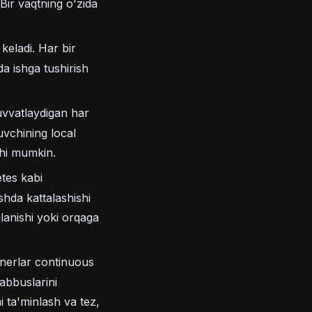
ir vaqtning o'zida
keladi. Har bir
a ishga tushirish
uvvatlaydigan har
uvchining local
shi mumkin.
tes kabi
shda kattalashishi
ilanishi yoki orqaga
ynerlar continuous
abbuslarini
 ta'minlash va tez,