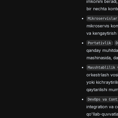
imkonini beradi
bir nechta kont
Mikroservislar
mikroservis kont
va kengaytirish 
:
Portativlik
D
qanday muhitda 
mashinasida, da
Masshtablilik 
orkestrlash vos
yoki kichraytiri
qaytarilishi mum
DevOps va Cont
integration va 
qo'llab-quvvatl