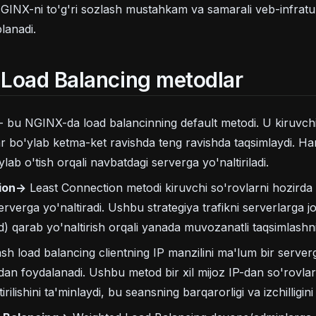
INX-ni to'g'ri sozlash mustahkam va samarali veb-infratu
lanadi.
Load Balancing metodlar
- bu NGINX-da load balancinning default metodi. U kiruvchi
r bo'ylab ketma-ket ravishda teng ravishda taqsimlaydi. Har
lab o'tish orqali navbatdagi serverga yo'naltiriladi.
ion->
Least Connection metodi kiruvchi so'rovlarni hozirda
rverga yo'naltiradi. Ushbu strategiya trafikni serverlarga jo
) qarab yo'naltirish orqali yanada muvozanatli taqsimlashni
sh load balancing clientning IP manzilini ma'lum bir server
dan foydalanadi. Ushbu metod bir xil mijoz IP-dan so'rovlar 
rilishini ta'minlaydi, bu seansning barqarorligi va izchilligini