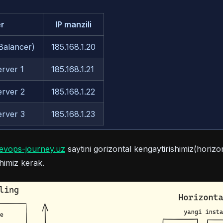
r
IP manzili
alancer)
185.168.1.20
erver 1
185.168.1.21
erver 2
185.168.1.22
erver 3
185.168.1.23
(opens in a new tab)
evops-journey.uz
saytini gorizontal kengaytirishimiz(horizon
shimiz kerak.