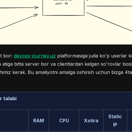
(opens in a new tab)
at bor:
devops-journey.uz
platformasiga juda ko'p userlar k
atiga bitta server bor va clientlardan kelgan so'rovlar bos
ishimiz kerak. Bu amaliyotni amalga oshirish uchun bizga 4t
 talabi
Static
RAM
CPU
Xotira
IP