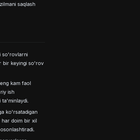
zilmani saqlash
 so'rovlarni
 bir keyingi so'rov
 eng kam faol
riy ish
 ta'minlaydi.
ga ko'rsatadigan
har doim bir xil
 osonlashtiradi.