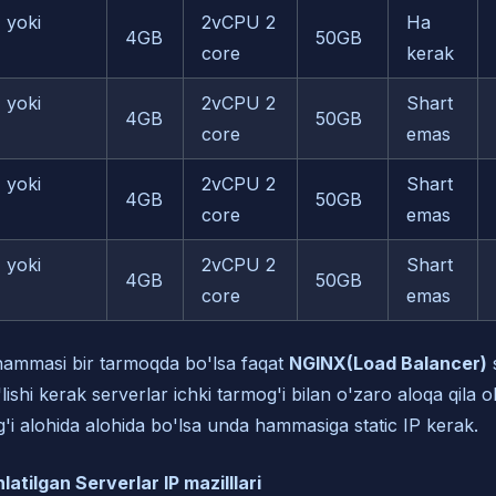
 yoki
2vCPU 2
Ha
4GB
50GB
core
kerak
 yoki
2vCPU 2
Shart
4GB
50GB
core
emas
 yoki
2vCPU 2
Shart
4GB
50GB
core
emas
 yoki
2vCPU 2
Shart
4GB
50GB
core
emas
hammasi bir tarmoqda bo'lsa faqat
NGINX(Load Balancer)
s
lishi kerak serverlar ichki tarmog'i bilan o'zaro aloqa qila o
'i alohida alohida bo'lsa unda hammasiga static IP kerak.
atilgan Serverlar IP mazilllari