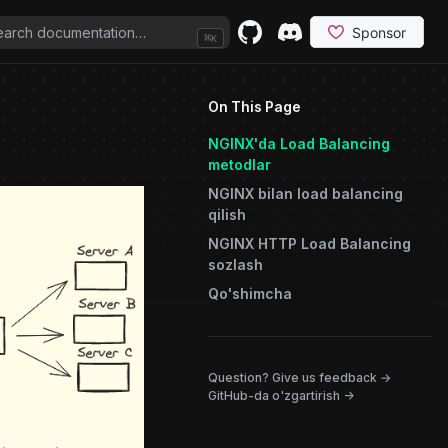
⌘
K
GitHub
(opens in a new tab)
Discord
(opens in a new tab)
On This Page
NGINX'da Load Balancing
metodlar
NGINX bilan load balancing
qilish
NGINX HTTP Load Balancing
sozlash
Qo'shimcha
(opens in
Question? Give us feedback →
GitHub-da o'zgartirish ->