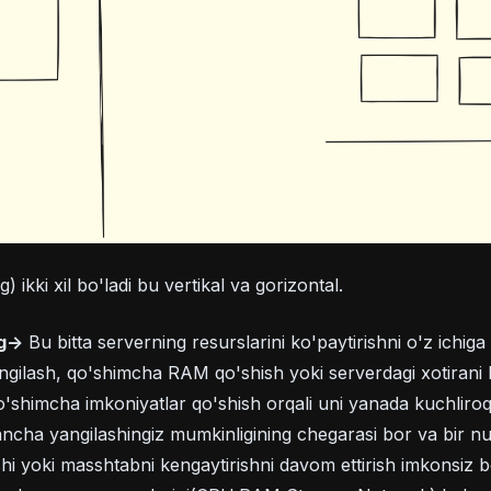
) ikki xil bo'ladi bu vertikal va gorizontal.
g->
Bu bitta serverning resurslarini ko'paytirishni o'z ichiga
ngilash, qo'shimcha RAM qo'shish yoki serverdagi xotirani 
shimcha imkoniyatlar qo'shish orqali uni yanada kuchliroq q
qancha yangilashingiz mumkinligining chegarasi bor va bir n
hi yoki masshtabni kengaytirishni davom ettirish imkonsiz b