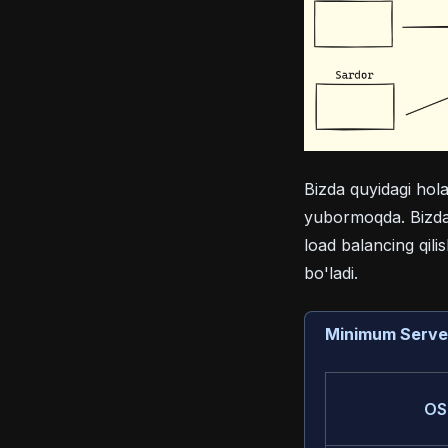
Bizda quyidagi hol
yubormoqda. Bizda 
load balancing qil
bo'ladi.
Minimum Server
OS