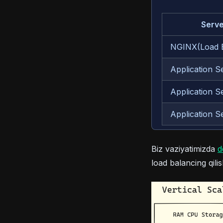
Serve
NGINX(Load B
Application S
Application S
Application S
Biz vaziyatimizda
d
load balancing qili