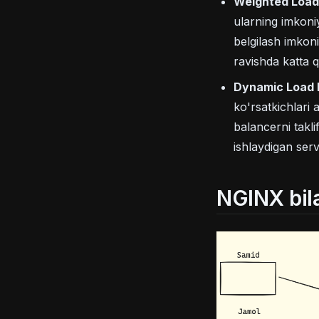
Weighted Load
ularning imkoniy
belgilash imkoni
ravishda katta q
Dynamic Load 
ko'rsatkichlari
balancerni takli
ishlaydigan serv
NGINX bila