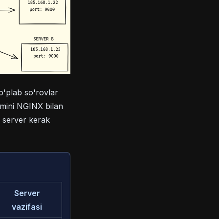
o'plab so'rovlar
imini NGINX bilan
a server kerak
Server
vazifasi