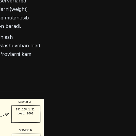
serverlarga
larni(weight)
ning mutanosib
on beradi.
shlash
moslashuvchan load
so'rovlarni kam