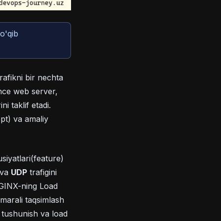
ew tab)
o'qib
rafikni bir nechta
nce web server,
 taklif etadi.
pt) va amaliy
siyatlari(feature)
va
UDP
trafigini
 NGINX-ning Load
amarali taqsimlash
i tushunish va load