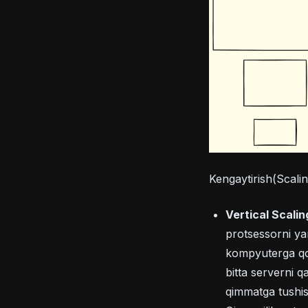
Kengaytirish(Scaling
Vertical Scalin
protsessorni ya
kompyuterga qo'
bitta serverni 
qimmatga tushis