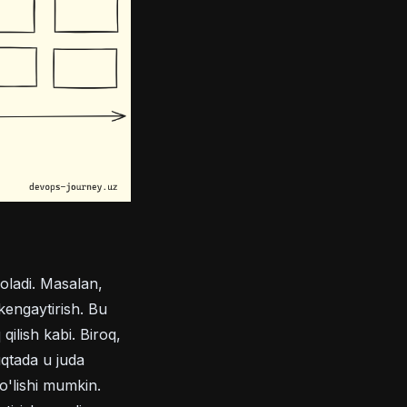
 oladi. Masalan,
kengaytirish. Bu
ilish kabi. Biroq,
uqtada u juda
o'lishi mumkin.