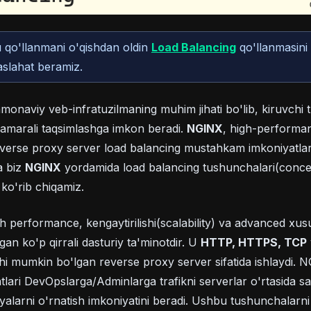
(opens in a n
qo'llanmani o'qishdan oldin
Load Balancing
qo'llanmasini 
aslahat beramiz.
monaviy veb-infratuzilmaning muhim jihati bo'lib, kiruvchi t
samarali taqsimlashga imkon beradi.
NGINX
, high-performa
verse proxy server load balancing mustahkam imkoniyatlarini
a biz
NGINX
yordamida load balancing tushunchalari(conce
 ko'rib chiqamiz.
h performance, kengaytirilishi(scalability) va advanced xusu
an ko'p qirrali dasturiy ta'minotdir. U
HTTP, HTTPS, TCP
ishi mumkin bo'lgan reverse proxy server sifatida ishlaydi.
tlari DevOpslarga/Adminlarga trafikni serverlar o'rtasida s
iyalarni o'rnatish imkoniyatini beradi. Ushbu tushunchalarn