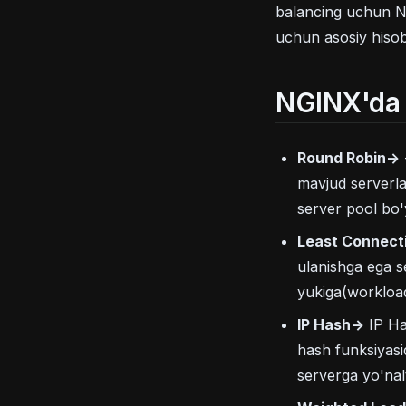
balancing uchun NG
uchun asosiy hisob
NGINX'da 
Round Robin->
mavjud serverla
server pool bo'y
Least Connect
ulanishga ega se
yukiga(workload
IP Hash->
IP Ha
hash funksiyasi
serverga yo'nalti