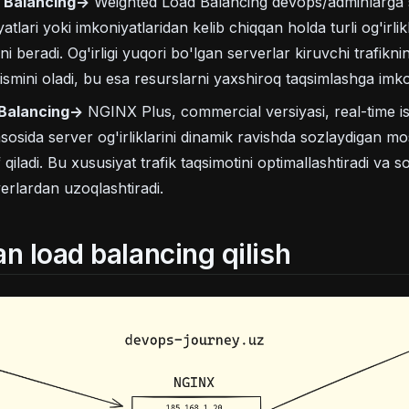
 Balancing->
Weighted Load Balancing devops/adminlarga 
atlari yoki imkoniyatlaridan kelib chiqqan holda turli og'irlik
ni beradi. Og'irligi yuqori bo'lgan serverlar kiruvchi trafik
ismini oladi, bu esa resurslarni yaxshiroq taqsimlashga imk
Balancing->
NGINX Plus, commercial versiyasi, real-time i
 asosida server og'irliklarini dinamik ravishda sozlaydigan 
f qiladi. Bu xususiyat trafik taqsimotini optimallashtiradi va 
erlardan uzoqlashtiradi.
n load balancing qilish