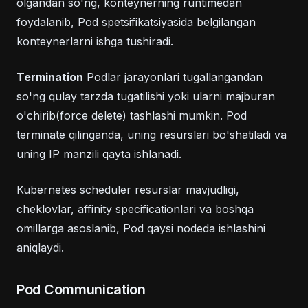
olgandan so'ng, konteynerning runtimedan
foydalanib, Pod spetsifikatsiyasida belgilangan
konteynerlarni ishga tushiradi.
Termination
Podlar jarayonlari tugallangandan
so'ng qulay tarzda tugatilishi yoki ularni majburan
o'chirib(force delete) tashlashi mumkin. Pod
terminate qilinganda, uning resurslari bo'shatiladi va
uning IP manzili qayta ishlanadi.
Kubernetes scheduler resurslar mavjudligi,
cheklovlar, affinity specificationlari va boshqa
omillarga asoslanib, Pod qaysi nodeda ishlashini
aniqlaydi.
Pod Communication