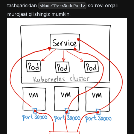
tashqarisidan
so'rovi orqali
<NodeIP>:<NodePort>
murojaat qilishingiz mumkin.