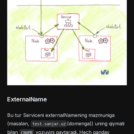
ExternalName
Bu tur Serviceni externalNamening mazmuniga
(masalan,
(domenga)) uning qiymati
test.sanjar.uz
bilan
yozuvini qaytaradi. Hech qanday
CNAME