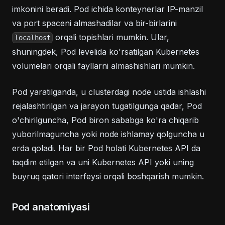
imkonini beradi. Pod ichida konteynerlar IP-manzil
va port spaceni almashadilar va bir-birlarini
orqali topishlari mumkin. Ular,
localhost
shuningdek, Pod levelida ko'rsatilgan Kubernetes
volumelari orqali fayllarni almashishlari mumkin.
Pod yaratilganda, u clusterdagi node ustida ishlashi
rejalashtirilgan va jarayon tugatilgunga qadar, Pod
o'chirilguncha, Pod biron sababga ko'ra chiqarib
yuborilmaguncha yoki node ishlamay qolguncha u
erda qoladi. Har bir Pod holati Kubernetes API da
taqdim etilgan va uni Kubernetes API yoki uning
buyruq qatori interfeysi orqali boshqarish mumkin.
Pod anatomiyasi