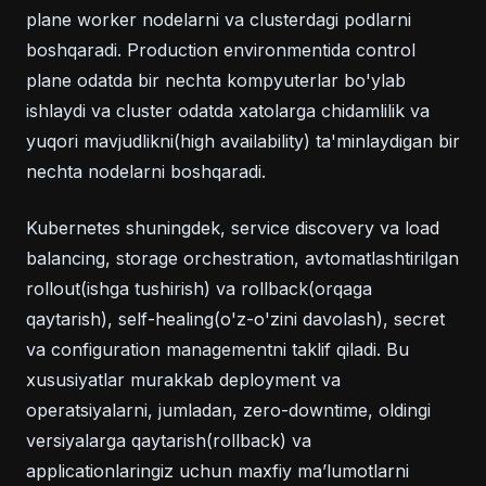
plane worker nodelarni va clusterdagi podlarni
boshqaradi. Production environmentida control
plane odatda bir nechta kompyuterlar bo'ylab
ishlaydi va cluster odatda xatolarga chidamlilik va
yuqori mavjudlikni(high availability) ta'minlaydigan bir
nechta nodelarni boshqaradi.
Kubernetes shuningdek, service discovery va load
balancing, storage orchestration, avtomatlashtirilgan
rollout(ishga tushirish) va rollback(orqaga
qaytarish), self-healing(o'z-o'zini davolash), secret
va configuration managementni taklif qiladi. Bu
xususiyatlar murakkab deployment va
operatsiyalarni, jumladan, zero-downtime, oldingi
versiyalarga qaytarish(rollback) va
applicationlaringiz uchun maxfiy maʼlumotlarni