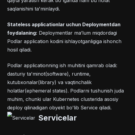
qayta yaratish kerak bo'lganda ham bu holat
saqlanishini ta'minlaydi.
Stateless applicationlar uchun Deploymentdan
foydalaning:
Deploymentlar maʼlum miqdordagi
Podlar application kodini ishlayotganligiga ishonch
hosil qiladi.
Podlar applicationning ish muhitini qamrab oladi:
dasturiy ta'minot(software), runtime,
kutubxonalar(library) va vaqtinchalik
holatlar(ephemeral states). Podlarni tushunish juda
muhim, chunki ular Kubernetes clusterida asosiy
deploy qilinadigan obyekt bo'lib Service qiladi.
Servicelar