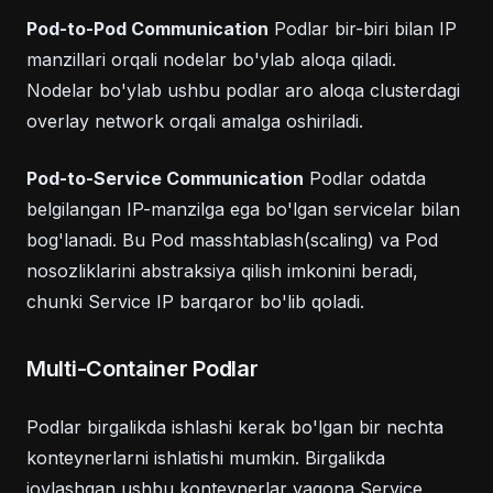
Pod-to-Pod Communication
Podlar bir-biri bilan IP
manzillari orqali nodelar bo'ylab aloqa qiladi.
Nodelar bo'ylab ushbu podlar aro aloqa clusterdagi
overlay network orqali amalga oshiriladi.
Pod-to-Service Communication
Podlar odatda
belgilangan IP-manzilga ega bo'lgan servicelar bilan
bog'lanadi. Bu Pod masshtablash(scaling) va Pod
nosozliklarini abstraksiya qilish imkonini beradi,
chunki Service IP barqaror bo'lib qoladi.
Multi-Container Podlar
Podlar birgalikda ishlashi kerak bo'lgan bir nechta
konteynerlarni ishlatishi mumkin. Birgalikda
joylashgan ushbu konteynerlar yagona Service