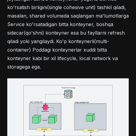
ko'rsatish birligini(single cohesive unit) tashkil qiladi,
masalan, shared volumeda saqlangan ma'lumotlarga
Service ko'rsatadigan bitta konteyner, boshqa
sidecar(qo'shni) konteyner esa bu fayllarni refresh
qiladi yoki yangilaydi. Ko'p konteynerli(multi-
container) Poddagi konteynerlar xuddi bitta
konteyner kabi bir xil lifecycle, local network va
storagega ega.