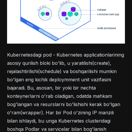
Kubernetesdagi pod - Kubernetes applicationlarining
asosiy qurilish bloki bo'lib, u yaratilishi(create),
rejalashtirilishi(schedule) va boshqarilishi mumkin
bo'lgan eng kichik deploymment unit vazifasini
bajaradi. Bu, asosan, bir yoki bir nechta
konteynerlarni o'rab oladigan, odatda mahkam
bog'langan va resurslarni bo'lishishi kerak bo'lgan
o'ram(wrapper). Har bir Pod o'zining IP manzili
bilan ishlaydi, bu unga Kubernetes clusteridagi
boshqa Podlar va servicelar bilan bog'lanish