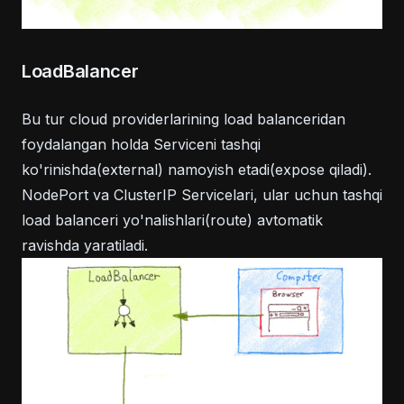
LoadBalancer
Bu tur cloud providerlarining load balanceridan
foydalangan holda Serviceni tashqi
ko'rinishda(external) namoyish etadi(expose qiladi).
NodePort va ClusterIP Servicelari, ular uchun tashqi
load balanceri yo'nalishlari(route) avtomatik
ravishda yaratiladi.