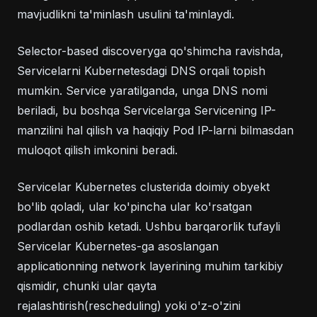
mavjudlikni ta'minlash usulini ta'minlaydi.
Selector-based discoveryga qo'shimcha ravishda,
Servicelarni Kubernetesdagi DNS orqali topish
mumkin. Service yaratilganda, unga DNS nomi
beriladi, bu boshqa Servicelarga Servicening IP-
manzilini hal qilish va haqiqiy Pod IP-larni bilmasdan
muloqot qilish imkonini beradi.
Servicelar Kubernetes clusterida doimiy obyekt
bo'lib qoladi, ular ko'pincha ular ko'rsatgan
podlardan oshib ketadi. Ushbu barqarorlik tufayli
Servicelar Kubernetes-ga asoslangan
applicationning network layerining muhim tarkibiy
qismidir, chunki ular qayta
rejalashtirish(rescheduling) yoki o'z-o'zini