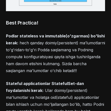
Best Practica!
Podlar stateless va immutable(o'zgarmas) bo'lishi
kerak:
hech qanday doimiy(persistent) maʼlumotlarni
to'g'ridan-to'g'ri Podda saqlamang va Podning
compute konfiguratsiyasi qayta ishga tushirilganda
ham davom etishini kutmang. Sizda barcha
saqlangan ma'lumotlar o'chib ketadi!!!
Stateful applicationlar StatefulSet-dan
foydalanishi kerak:
Ular doimiy(persistent)
ma'lumotlar va holatga oid(stateful) applicationlar
bilan ishlash uchun mo'ljallangan bo'lib, hatto Podni