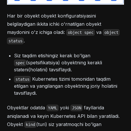
Har bir obyekt obyekt konfiguratsiyasini
belgilaydigan ikkita ichki o'rnatilgan obyekt
maydonini o'z ichiga oladi:
va
object spec
object
.
status
Siz taqdim etishingiz kerak bo'lgan
(spetsifikatsiya) obyektning kerakli
spec
stateni(holatini) tavsiflaydi.
Kubernetes tizimi tomonidan taqdim
status
etilgan va yangilangan obyektning joriy holatini
tavsiflaydi.
Obyektlar odatda
yoki
fayllarida
YAML
JSON
aniqlanadi va keyin Kubernetes API bilan yaratiladi.
Obyekt
(turi) siz yaratmoqchi bo'lgan
kind