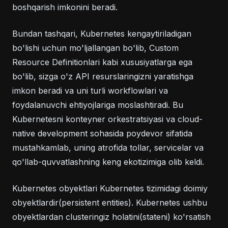
boshqarish imkonini beradi.
Bundan tashqari, Kubernetes kengaytiriladigan
bo'lishi uchun mo'ljallangan bo'lib, Custom
Resource Definitionlari kabi xususiyatlarga ega
bo'lib, sizga o'z API resurslaringizni yaratishga
imkon beradi va uni turli workflowlari va
foydalanuvchi ehtiyojlariga moslashtiradi. Bu
Kubernetesni konteyner orkestratsiyasi va cloud-
native development sohasida poydevor sifatida
mustahkamlab, uning atrofida tollar, servicelar va
qo'llab-quvvatlashning keng ekotizimiga olib keldi.
Kubernetes obyektlari Kubernetes tizimidagi doimiy
obyektlardir(persistent entities). Kubernetes ushbu
obyektlardan clusteringiz holatini(stateni) ko'rsatish