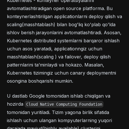
Kubernetes - konteyner operatsiyalarini
avtomatlashtiradigan open source platforma. Bu
konteynerlashtirilgan applicationlarni deploy qilish va
scaling(masshtablash) bilan bog'liq ko'plab qo'lda
ishlov berish jarayonlarini avtomatlashtiradi. Asosan,
Kubernetes distributed systemlarni barqaror ishlash
uchun asos yaratadi, applicationngiz uchun
masshtablash(scaling ) va failover, deploy qilish
patternlarini taʼminlaydi va hokazo. Masalan,
Kubernetes tizimingiz uchun canary deploymentni
osongina boshqarishi mumkin.
U dastlab Google tomonidan ishlab chiqilgan va
hozirda
Cloud Native Computing Foundation
tomonidan yuritiladi. Tizim yagona birlik sifatida
ishlash uchun ulangan kompyuterlarning yuqori
darajada mavjud(highly available) clusterini