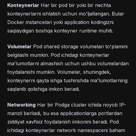
Konteynerlar
Har bir pod bir yoki bir nechta
konteynerlarni ishlatish uchun mo'ljallangan. Bular
Docker instancelari yoki application kodingizni
saqlaydigan boshqa konteyner runtime muhiti.
Volumelar
Pod shared storage volumelari to'plamini
belgilashi mumkin. Pod ichidagi konteynerlar
ma'lumotlarni almashish uchun ushbu volumelardan
foydalanishi mumkin. Volumelar, shuningdek,
konteynerni qayta ishga tushirishda ma'lumotlarning
saqlanib qolishiga imkon beradi.
Networking
Har bir Podga cluster ichida noyob IP-
manzil beriladi, bu esa applicationlarga portlardan
ziddiyat xavfisiz foydalanish imkonini beradi. Pod
ichidagi konteynerlar network namespaceni baham