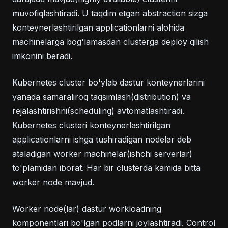
muvofiqlashtiradi. U taqdim etgan abstraction sizga
konteynerlashtirilgan applicationlarni alohida
machinelarga bog'lamasdan clusterga deploy qilish
imkonini beradi.
Kubernetes cluster bo'ylab dastur konteynerlarini
yanada samaraliroq taqsimlash(distribution) va
rejalashtirishni(scheduling) avtomatlashtiradi.
Kubernetes clusteri konteynerlashtirilgan
applicationlarni ishga tushiradigan nodelar deb
ataladigan worker machinelar(ishchi serverlar)
to'plamidan iborat. Har bir clusterda kamida bitta
worker node mavjud.
Worker node(lar) dastur workloadning
komponentlari bo'lgan podlarni joylashtiradi. Control