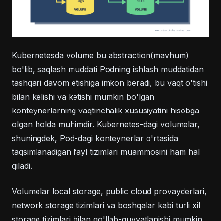
Kubernetesda volume bu abstraction(mavhum)
bo'lib, saqlash muddati Podning ishlash muddatidan
tashqari davom etishiga imkon beradi, bu vaqt o'tishi
bilan kelishi va ketishi mumkin bo'lgan
konteynerlarning vaqtinchalik xususiyatini hisobga
olgan holda muhimdir. Kubernetes-dagi volumelar,
shuningdek, Pod-dagi konteynerlar o'rtasida
taqsimlanadigan fayl tizimlari muammosini ham hal
qiladi.
Volumelar local storage, public cloud provayderlari,
network storage tizimlari va boshqalar kabi turli xil
storage tizimlari bilan qo'llab-quvvatlanishi mumkin,