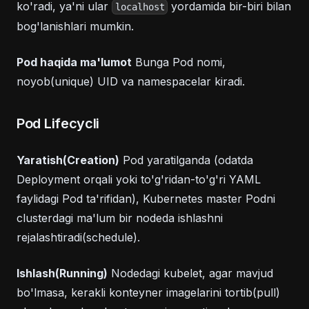
ko'radi, ya'ni ular
yordamida bir-biri bilan
localhost
bog'lanishlari mumkin.
Pod haqida ma'lumot
Bunga Pod nomi,
noyob(unique) UID va namespacelar kiradi.
Pod Lifecycli
Yaratish(Creation)
Pod yaratilganda (odatda
Deployment orqali yoki to'g'ridan-to'g'ri YAML
faylidagi Pod ta'rifidan), Kubernetes master Podni
clusterdagi ma'lum bir nodeda ishlashni
rejalashtiradi(schedule).
Ishlash(Running)
Nodedagi kubelet, agar mavjud
bo'lmasa, kerakli konteyner imagelarini tortib(pull)